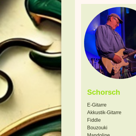
Schorsch
E-Gitarre
Akkustik-Gitarre
Fiddle
Bouzouki
Mandoline