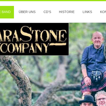
E BAND
ÜBER UNS
CD'S
HISTORIE
LINKS
KO