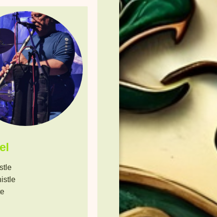
el
stle
istle
te