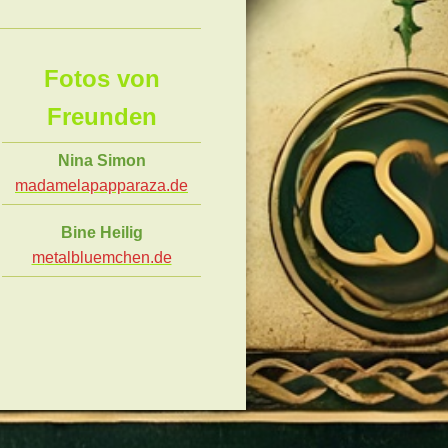
Fotos von
Freunden
Nina Simon
madamelapapparaza.de
Bine Heilig
m
etalbluemchen
.de