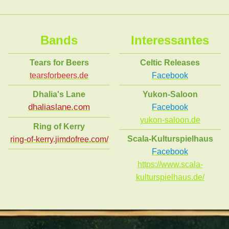
Bands
Interessantes
Tears for Beers
Celtic Releases
tearsforbeers.de
Facebook
Dhalia's Lane
Yukon-Saloon
dhaliaslane.com
Facebook
yukon-saloon.de
Ring of Kerry
Scala-Kulturspielhaus
ring-of-kerry.jimdofree.com/
Facebook
https://www.scala-
kulturspielhaus.de/